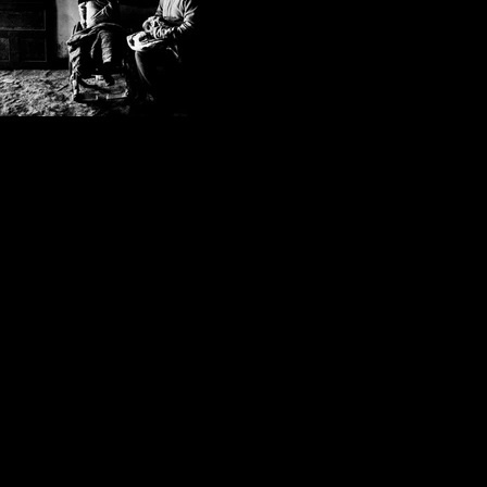
Emiliano Pinnizzotto_06.jpg