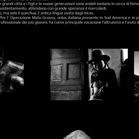
e grandi città e i figli e le nuove generazioni sono andati lontano in cerca di fort
i sostentamento, attendono con grande speranza il mercoledì.
 ma solo il quechua, l' antica lingua usata dagli Incas.
ffre l' Operazione Mato Grosso, onlus italiana presente in Sud America e in pa
professionale dei più giovani, ha come principale vocazione l'altruismo e l'aiuto d
Emiliano Pinnizzotto_05.jpg
a hut with a bed of straw
igs typical Peruvian).