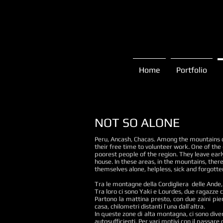
Home
Portfolio
NOT SO ALONE
Peru, Ancash, Chacas. Among the mountains of
their free time to volunteer work. One of th
poorest people of the region. They leave early
house. In these areas, in the mountains, ther
themselves alone, helpless, sick and forgotte
Tra le montagne della Cordigliera delle Ande, a
Tra loro ci sono Yaki e Lourdes, due ragazze c
Partono la mattina presto, con due zaini pien
casa, chilometri distanti l’una dall’altra.
In queste zone di alta montagna, ci sono diver
autosufficienti. Per vari motivi con il passare d