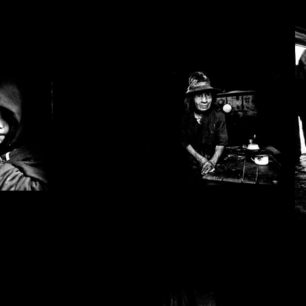
Emiliano
C_9914bn.jpg
Pinnizzotto_DSC_9155bn.jpg