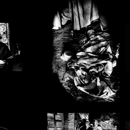
_10.jpg
Emiliano Pinnizzotto_01.jpg