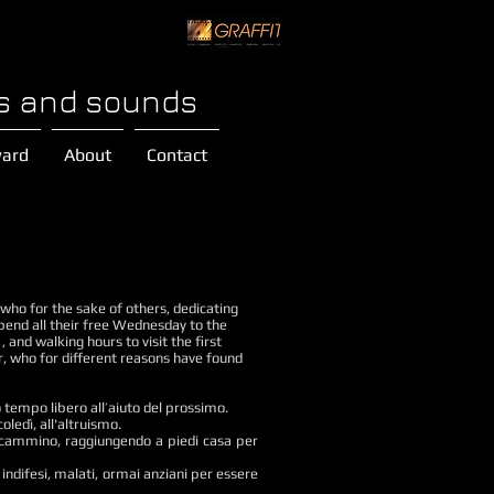
s and sounds
ard
About
Contact
who for the sake of others, dedicating
pend all their free Wednesday to the
 and walking hours to visit the first
or, who for different reasons have found
io tempo libero all’aiuto del prossimo.
ledì, all'altruismo.
le cammino, raggiungendo a piedi casa per
 indifesi, malati, ormai anziani per essere