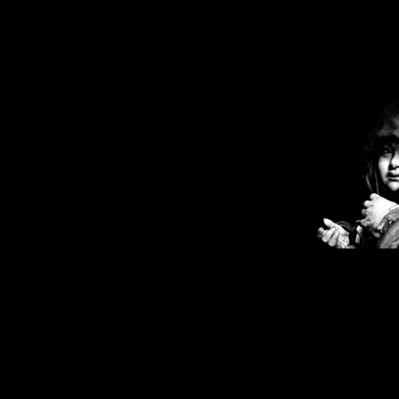
Emiliano Pinnizzotto_DS