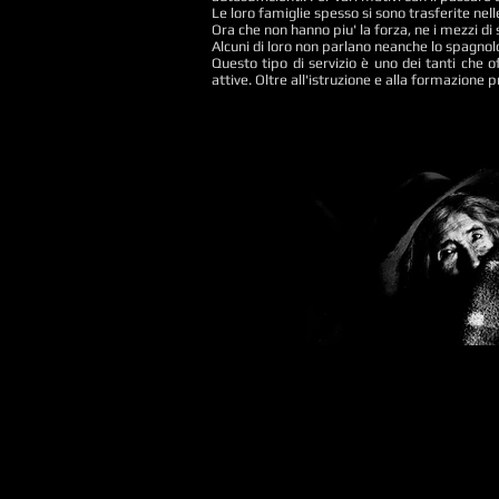
Le loro famiglie spesso si sono trasferite nell
Ora che non hanno piu' la forza, ne i mezzi d
Alcuni di loro non parlano neanche lo spagnolo,
Questo tipo di servizio è uno dei tanti che o
attive. Oltre all'istruzione e alla formazione 
Peru, Chacas
Mary does not remember the age, living in 
on the ground, among the Cuy (guinea p