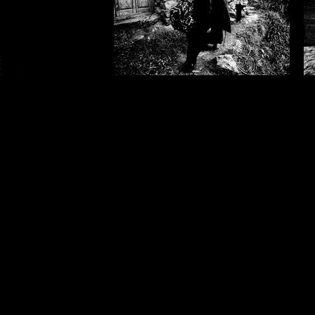
_08.jpg
Emiliano Pinnizzotto_03.jpg