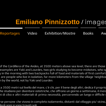
image
/
Emiliano Pinnizzotto
Reportages
Video
Exhibition/Mostre
Books
Aw
 the Cordillera of the Andes, at 3500 meters above sea level, there are those 
e examples are Yaki and Lourdes, two girls studying to become midwives, who s
 in the morning with two backpacks full of food and materials of first comfort ,
e are people who live in isolation, far more kilometers from the village 'neighb
n by the world, not by Yaki and Lourdes
 3500 metri sul livello del mare, c’è chi, per il bene degli altri, dedica il propr
he studiano per diventare ostetriche, che offrono un giorno a settimana, il merco
i di cibo e altri materiali di prima necessità, percorrendo un lungo e diffici
se persone che vivono in completo isolamento, distanti dal villaggio piu' vicino,
egli anni si sono trovati soli.