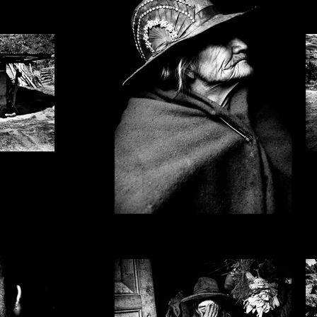
Emiliano
Pinnizzotto_DSC_9669_bn.jpg